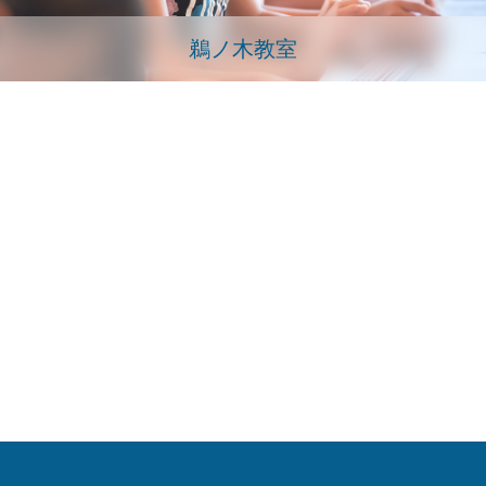
鵜ノ木教室