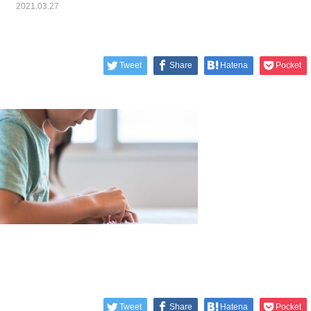
2021.03.27
Tweet
Share
Hatena
Pocket
Tweet
Share
Hatena
Pocket