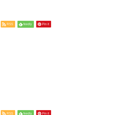
RSS
feedly
Pin it
RSS
feedly
Pin it