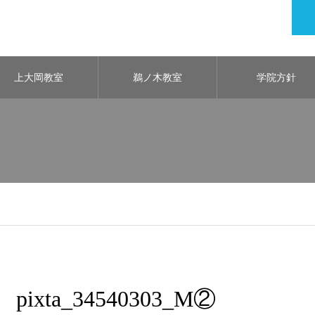
上大岡教室
鵜ノ木教室
学院方針
pixta_34540303_M②