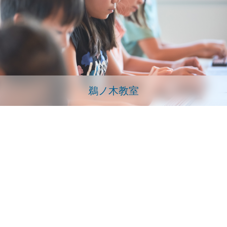
鵜ノ木教室