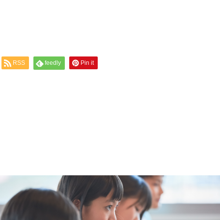
RSS
feedly
Pin it