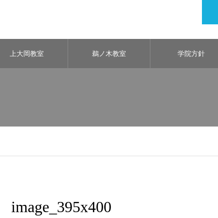
上大岡教室
鵜ノ木教室
学院方針
image_395x400